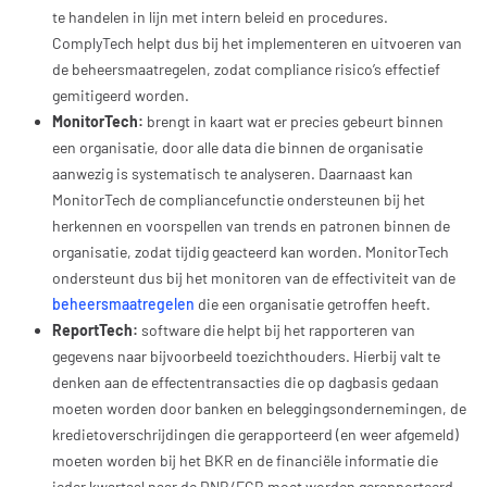
te handelen in lijn met intern beleid en procedures.
ComplyTech helpt dus bij het implementeren en uitvoeren van
de beheersmaatregelen, zodat compliance risico’s effectief
gemitigeerd worden.
MonitorTech:
brengt in kaart wat er precies gebeurt binnen
een organisatie, door alle data die binnen de organisatie
aanwezig is systematisch te analyseren. Daarnaast kan
MonitorTech de compliancefunctie ondersteunen bij het
herkennen en voorspellen van trends en patronen binnen de
organisatie, zodat tijdig geacteerd kan worden. MonitorTech
ondersteunt dus bij het monitoren van de effectiviteit van de
beheersmaatregelen
die een organisatie getroffen heeft.
ReportTech:
software die helpt bij het rapporteren van
gegevens naar bijvoorbeeld toezichthouders. Hierbij valt te
denken aan de effectentransacties die op dagbasis gedaan
moeten worden door banken en beleggingsondernemingen, de
kredietoverschrijdingen die gerapporteerd (en weer afgemeld)
moeten worden bij het BKR en de financiële informatie die
ieder kwartaal naar de DNB/ECB moet worden gerapporteerd.