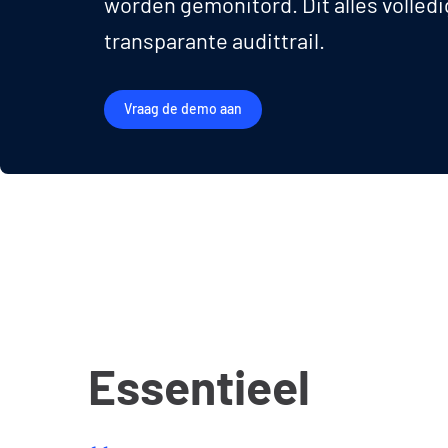
worden gemonitord. Dit alles volledig
transparante audittrail.
Vraag de demo aan
Essentieel