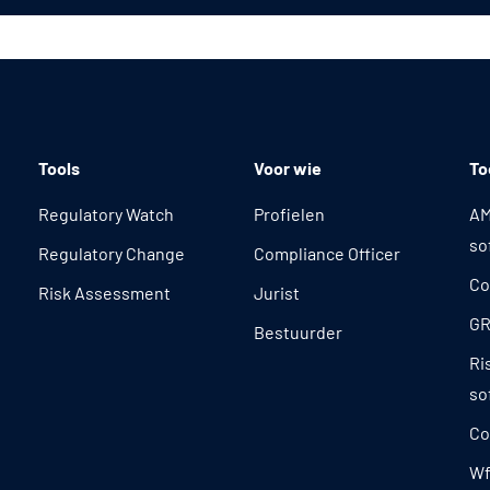
Tools
Voor wie
To
Regulatory Watch
Profielen
AM
so
Regulatory Change
Compliance Officer
Co
Risk Assessment
Jurist
GR
Bestuurder
Ri
so
Co
Wf