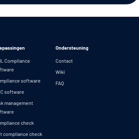
epassingen
Ondersteuning
L Compliance
Contact
ftware
Wiki
mpliance software
FAQ
C software
sk management
ftware
mpliance check
t compliance check