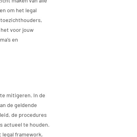
zicht maken van alle
en om het legal
 toezichthouders,
 het voor jouw
ema’s en
 te mitigeren. In de
aan de geldende
eleid, de procedures
s actueel te houden.
t legal framework,