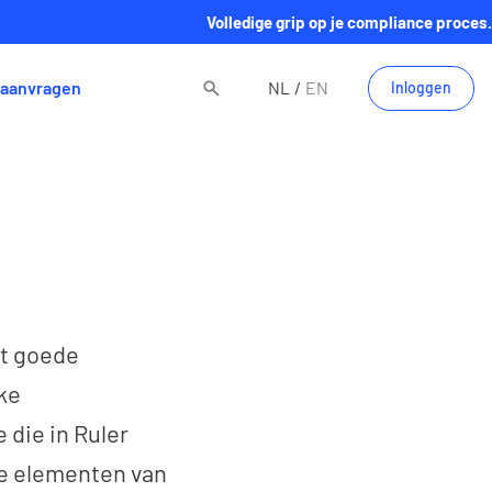
Volledige grip op je compliance proces.
aanvragen
NL
EN
Inloggen
dt goede
jke
 die in Ruler
nde elementen van