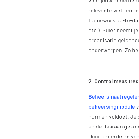
voor jouw ondernemin
relevante wet- en re
framework up-to-dat
etc.). Ruler neemt j
organisatie geldend
onderwerpen. Zo heb j
2. Control measures
Beheersmaatregele
beheersingmodule
v
normen voldoet. Je s
en de daaraan gekop
Door onderdelen van