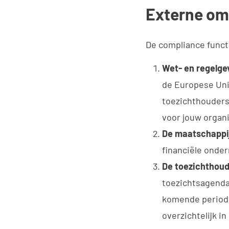
Externe om
De compliance funct
Wet- en regelgev
de Europese Uni
toezichthouders 
voor jouw organi
De maatschappij
financiële onde
De toezichthoud
toezichtsagenda
komende periode
overzichtelijk i