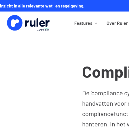
Inzicht in alle relevante wet- en regelgeving.
Features
Over Ruler
Compl
De ‘compliance cy
handvatten voor d
compliancefunctie
hanteren. In het 