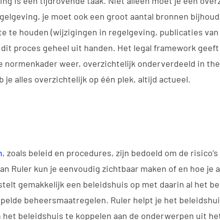
g is een tijdrovende taak. Niet alleen moet je een over
gelgeving, je moet ook een groot aantal bronnen bijhoud
e te houden (wijzigingen in regelgeving, publicaties van
e dit proces geheel uit handen. Het legal framework geeft
e normenkader weer, overzichtelijk onderverdeeld in th
e alles overzichtelijk op één plek, altijd actueel.
n
, zoals beleid en procedures, zijn bedoeld om de risico’s
an Ruler kun je eenvoudig zichtbaar maken of en hoe je 
telt gemakkelijk een beleidshuis op met daarin al het b
pelde beheersmaatregelen. Ruler helpt je het beleidshui
 het beleidshuis te koppelen aan de onderwerpen uit he