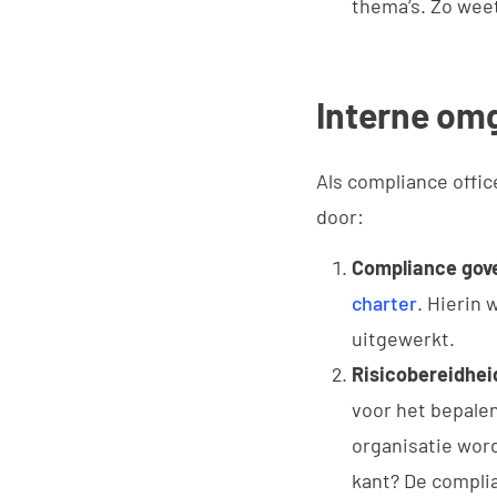
thema’s. Zo weet
Interne om
Als compliance offi
door:
Compliance gov
charter
. Hierin
uitgewerkt.
Risicobereidhei
voor het bepalen
organisatie word
kant? De complia