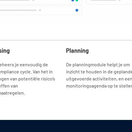
sing
Planning
beheers je eenvoudig de
De planningmodule helpt je om
mpliance cycle. Van het in
inzicht te houden in de gepland
ngen van potentiële risico’s
uitgevoerde activiteiten, en ee
effen van
monitoringsagenda op te stelle
aatregelen.