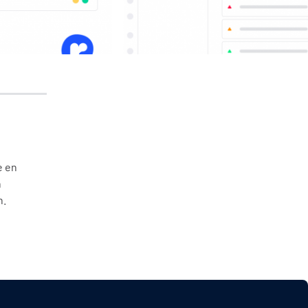
e en
n
n.