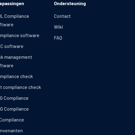
epassingen
Ondersteuning
L Compliance
Contact
ftware
Wiki
mpliance software
FAQ
C software
sk management
ftware
mpliance check
t compliance check
G Compliance
G Compliance
 Compliance
nvenanten