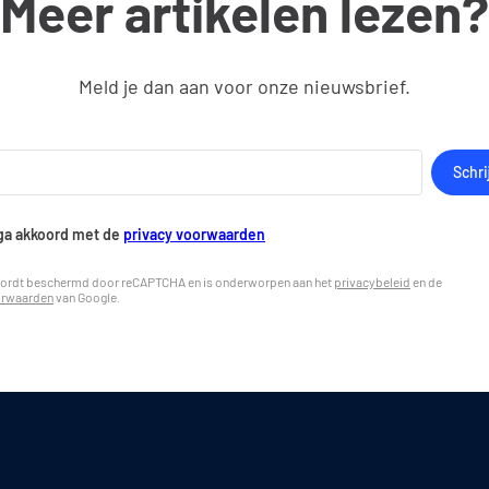
Meer artikelen lezen?
Meld je dan aan voor onze nieuwsbrief.
 ga akkoord met de
privacy voorwaarden
wordt beschermd door reCAPTCHA en is onderworpen aan het
privacybeleid
en de
orwaarden
van Google.