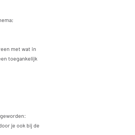
thema;
reen met wat in
een toegankelijk
r geworden:
oor je ook bij de