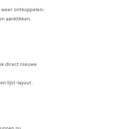
k weer ontkoppelen;
en aanklikken.
ok direct nieuwe
n lijst-layout.
 kunnen nu