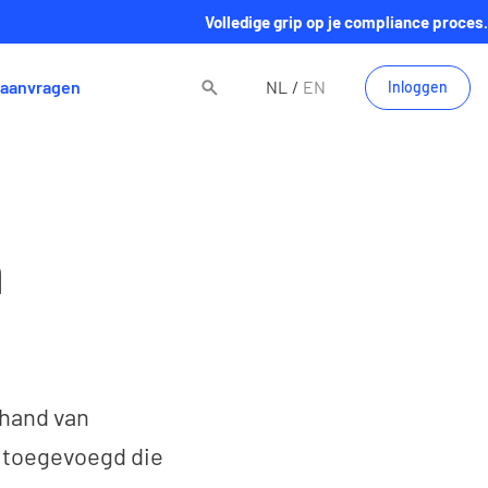
Volledige grip op je compliance proces.
aanvragen
NL
EN
Inloggen
n
 hand van
 toegevoegd die