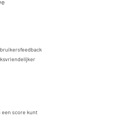
we
gebruikersfeedback
ksvriendelijker
n een score kunt