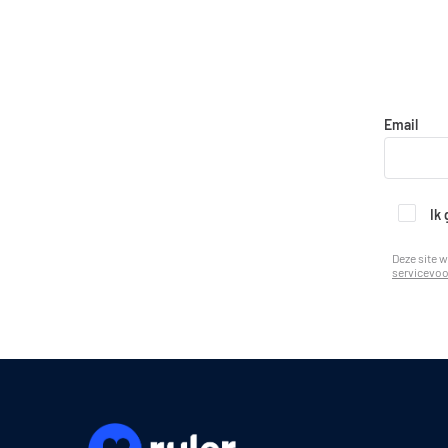
Email
Ik
Deze site 
servicevo