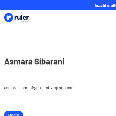
Inzicht in a
Asmara Sibarani
asmara.sibarani@projectivegroup.com
Contact