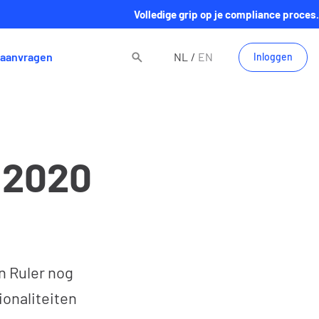
Volledige grip op je compliance proces.
aanvragen
NL
EN
Inloggen
 2020
n Ruler nog
onaliteiten