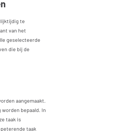
en
jktijdig te
ant van het
lle geselecteerde
en die bij de
 worden aangemaakt.
g worden bepaald. In
ze taak is
repeterende taak