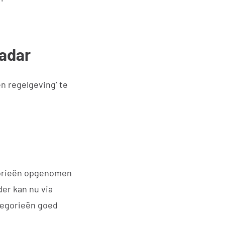
Radar
en regelgeving’ te
egorieën opgenomen
er kan nu via
tegorieën goed