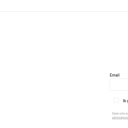
Email
Ik
Deze site 
servicevo