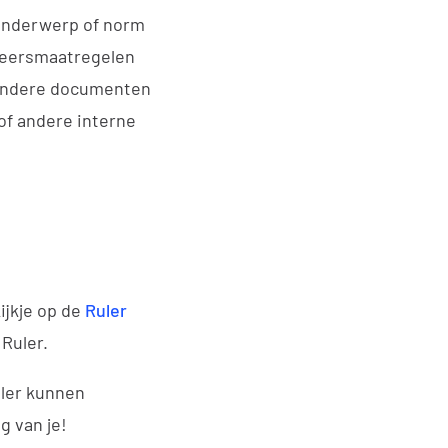
 onderwerp of norm
heersmaatregelen
m andere documenten
 of andere interne
ijkje op de
Ruler
 Ruler.
uler kunnen
 van je!