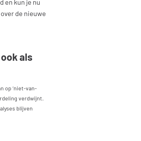
d en kun je nu
g over de nieuwe
 ook als
n op ‘niet-van-
rdeling verdwijnt.
lyses blijven