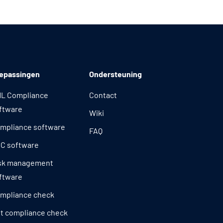
epassingen
Ondersteuning
L Compliance
Contact
ftware
Wiki
mpliance software
FAQ
C software
sk management
ftware
mpliance check
t compliance check