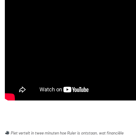
Piet vertelt in twee minuten hoe Ruler is ontstaan, wat financiële