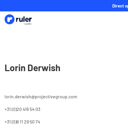
Direct o
Lorin Derwish
lorin.derwish@projectivegroup.com
+31 (0)20 416 54 03
+31 (0)6 11 29 50 74