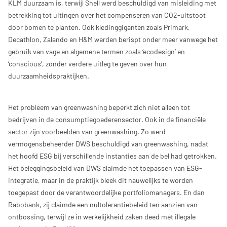
KLM duurzaam is, terwijl Shell werd beschuldigd van misleiding met
betrekking tot uitingen over het compenseren van CO2-uitstoot
door bomen te planten. Ook kledinggiganten zoals Primark,
Decathlon, Zalando en H&M werden berispt onder meer vanwege het
gebruik van vage en algemene termen zoals ‘ecodesign’ en
‘conscious’, zonder verdere uitleg te geven over hun
duurzaamheidspraktijken.
Het probleem van greenwashing beperkt zich niet alleen tot
bedrijven in de consumptiegoederensector. Ook in de financiële
sector zijn voorbeelden van greenwashing. Zo werd
vermogensbeheerder DWS beschuldigd van greenwashing, nadat
het hoofd ESG bij verschillende instanties aan de bel had getrokken.
Het beleggingsbeleid van DWS claimde het toepassen van ESG-
integratie, maar in de praktijk bleek dit nauwelijks te worden
toegepast door de verantwoordelijke portfoliomanagers. En dan
Rabobank, zij claimde een nultolerantiebeleid ten aanzien van
ontbossing, terwijl ze in werkelijkheid zaken deed met illegale