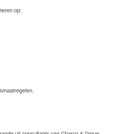
teren op:
rsmaatregelen.
aande uit consultants van Charco & Dique,